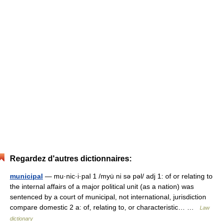
Regardez d'autres dictionnaires:
municipal
— mu·nic·i·pal 1 /myu̇ ni sə pəl/ adj 1: of or relating to
the internal affairs of a major political unit (as a nation) was
sentenced by a court of municipal, not international, jurisdiction
compare domestic 2 a: of, relating to, or characteristic… …
Law
dictionary