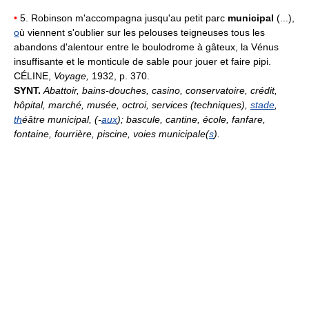
•
5. Robinson m'accompagna jusqu'au petit parc
municipal
(...),
o
ù viennent s'oublier sur les pelouses teigneuses tous les
abandons d'alentour entre le boulodrome à gâteux, la Vénus
insuffisante et le monticule de sable pour jouer et faire pipi.
CÉLINE,
Voyage,
1932, p. 370.
SYNT.
Abattoir, bains-douches, casino, conservatoire, crédit,
hôpital, marché, musée, octroi, services (techniques),
stade
,
th
éâtre municipal, (-
aux
); bascule, cantine, école, fanfare,
fontaine, fourrière, piscine, voies municipale(
s
).