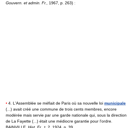
Gouvern. et admin. Fr.,
1967, p. 263) :
•
4. L'Assemblée se méfiait de Paris où sa nouvelle loi
municipale
(...) avait créé une commune de trois cents membres, encore
modérée mais servie par une garde nationale qui, sous la direction
de La Fayette (...) était une médiocre garantie pour l'ordre.
BAINVILLE,
Hist. Fr.,
t. 2, 1924, p. 39.