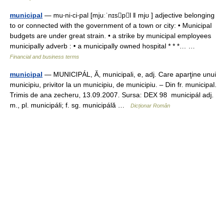
municipal
— mu‧ni‧ci‧pal [mjuːˈnɪspl ǁ mjʊ ] adjective belonging
to or connected with the government of a town or city: • Municipal
budgets are under great strain. • a strike by municipal employees
municipally adverb : • a municipally owned hospital * * *… …
Financial and business terms
municipal
— MUNICIPÁL, Ă, municipali, e, adj. Care aparţine unui
municipiu, privitor la un municipiu, de municipiu. – Din fr. municipal.
Trimis de ana zecheru, 13.09.2007. Sursa: DEX 98 municipál adj.
m., pl. municipáli; f. sg. municipálă …
Dicționar Român