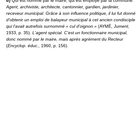
b)
Qui est nommé par le maire, qui est employé par la commune.
Agent, archiviste, architecte, cantonnier, gardien, jardinier,
receveur municipal.
Grâce à son influence politique, il lui fut donné
d'obtenir un emploi de balayeur municipal à cet ancien condisciple
qui l'avait autrefois surnommé « cul d'oignon »
(AYMÉ,
Jument,
1933, p. 35).
L'agent spécial. C'est un fonctionnaire municipal,
donc nommé par le maire, mais après agrément du Recteur
(
Encyclop. éduc.,
1960, p. 156).