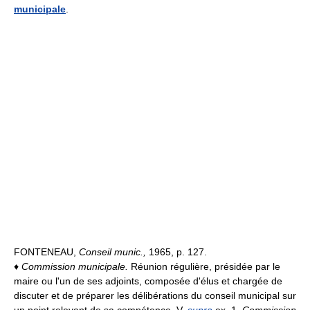
municipale
.
FONTENEAU,
Conseil munic.,
1965, p. 127.
♦
Commission municipale.
Réunion régulière, présidée par le
maire ou l'un de ses adjoints, composée d'élus et chargée de
discuter et de préparer les délibérations du conseil municipal sur
un point relevant de sa compétence. V.
supra
ex. 1.
Commission