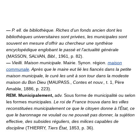
—
P. ell.
de
bibliothèque.
Riches d'un fonds ancien dont les
bibliothèques universitaires sont privées, les municipales sont
souvent en mesure d'offrir au chercheur une synthèse
encyclopédique englobant le passé et l'actualité générale
(MASSON, SALVAN,
Bibl.,
1961, p. 82).
—
Vieilli.
Maison municipale.
Mairie. Synon. région.
maison
communale
.
Après que le maire eut lié les fiancés dans la petite
maison municipale, le curé les unit à son tour dans la modeste
maison du Bon Dieu
(MAUPASS.,
Contes et nouv.,
t. 1, Père
Amable, 1886, p. 223).
REM.
Municipalement,
adv. Sous forme de municipalité ou selon
les formes municipales.
Le roi de France trouva dans les villes
reconstituées municipalement ce que le citoyen donne à l'État, ce
que le baronnage ne voulait ou ne pouvait pas donner, la sujétion
effective, des subsides réguliers, des milices capables de
discipline
(THIERRY,
Tiers État,
1853, p. 36).