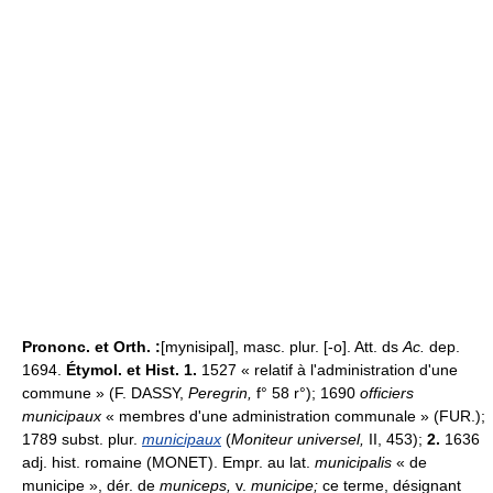
Prononc. et Orth. :
[mynisipal], masc. plur. [-o]. Att. ds
Ac.
dep.
1694.
Étymol. et Hist. 1.
1527 « relatif à l'administration d'une
commune » (F. DASSY,
Peregrin,
f° 58 r°); 1690
officiers
municipaux
« membres d'une administration communale » (FUR.);
1789 subst. plur.
municipaux
(
Moniteur universel,
II, 453);
2.
1636
adj. hist. romaine (MONET). Empr. au lat.
municipalis
« de
municipe », dér. de
municeps,
v.
municipe;
ce terme, désignant