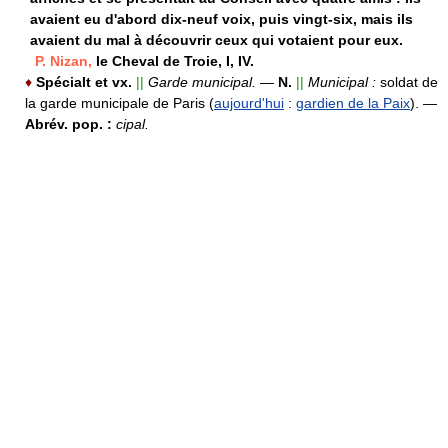
avaient eu d'abord dix-neuf voix, puis vingt-six, mais ils
avaient du mal à découvrir ceux qui votaient pour eux.
P. Nizan,
le Cheval de Troie, I, IV.
♦
Spécialt et vx.
||
Garde municipal.
—
N.
||
Municipal :
soldat de
la garde municipale de Paris (
aujourd'hui
:
gardien de la Paix
).
—
Abrév. pop. :
cipal.