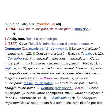
municipal, ale, aux
[mynisipal, o]
adj.
ÉTYM.
1474; lat.
municipalis,
de
municipium
«
municipe
».
❖
1
Antiq. rom.
Relatif à un municipe.
2
(1527).
Cour.
Relatif à l'administration d'une commune.
⇒
Commune
(2.),
municipalité
;
communal
.
||
La vie municipale
(→
Incapable, cit. 12).
||
Conseil municipal
(→ Ban, cit. 7;
luxe
, cit. 12).
||
Conseiller
(cit. 7)
municipal.
||
Élections municipales.
—
Corps
municipal.
||
Fonctionnaires, officiers municipaux
(→ Faiblir, cit. 4;
légitime
, cit. 3),
qui assurent le fonctionnement d'une municipalité.
||
Le gonfalonier, officier municipal de certaines villes italiennes.
||
Magistrats municipaux.
⇒
Maire.
—
Bâtiments, services
municipaux
(
mairie
,
municipalité
).
—
Arrêté municipal.
||
Taxes,
charges municipales.
⇒
Centime
(
additionnel
),
octroi.
||
Police
municipale
(→ aussi Garde champêtre).
Vx.
||
Garde municipale,
à
Paris
(→ Insurrection, cit. 4).
—
Exploitation
(cit. 5),
entreprise,
régie municipale,
appartenant à la commune, administrée par elle