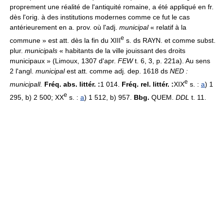
proprement une réalité de l'antiquité romaine, a été appliqué en fr.
dès l'orig. à des institutions modernes comme ce fut le cas
antérieurement en a. prov. où l'adj.
municipal
« relatif à la
e
commune » est att. dès la fin du XIII
s. ds RAYN. et comme subst.
plur.
municipals
« habitants de la ville jouissant des droits
municipaux » (Limoux, 1307 d'apr.
FEW
t. 6, 3, p. 221a). Au sens
2 l'angl.
municipal
est att. comme adj. dep. 1618 ds
NED :
e
municipall.
Fréq. abs. littér. :
1 014.
Fréq. rel. littér. :
XIX
s. :
a
) 1
e
295, b) 2 500; XX
s. :
a
) 1 512, b) 957.
Bbg.
QUEM.
DDL
t. 11.