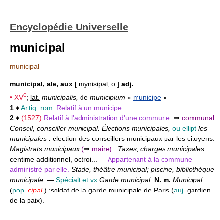
Encyclopédie Universelle
municipal
municipal
municipal, ale, aux
[ mynisipal, o ]
adj.
e
•
XV
;
lat.
municipalis,
de
municipium
«
municipe
»
1
♦
Antiq. rom.
Relatif à un municipe.
2
♦
(1527)
Relatif à l'administration d'une commune.
⇒
communal
.
Conseil, conseiller municipal. Élections municipales,
ou ellipt
les
municipales :
élection des conseillers municipaux par les citoyens.
Magistrats municipaux
(
⇒
maire
)
. Taxes, charges municipales :
centime additionnel, octroi... —
Appartenant à la commune,
administré par elle.
Stade, théâtre municipal; piscine, bibliothèque
municipale.
—
Spécialt et vx
Garde municipal.
N. m.
Municipal
(
pop.
cipal
) :
soldat de la garde municipale de Paris (
auj.
gardien
de la paix).