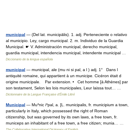
municipal
— (Del lat. municipālis). 1. adj. Perteneciente o relativo
al municipio. Ley, cargo municipal. 2. m. Individuo de la Guardia
Municipal. ☛ V. Administración municipal, derecho municipal,
guardia municipal, intendencia municipal, intendente municipal …
Diccionario de la lengua española
municipal
— municipal, ale (mu ni si pal, a l ) adj. 1° Dans l
antiquité romaine, qui appartient à un municipe. Cicéron était d
origine municipale. Par extension. • Cet homme [à Athènes] par
son testament, Selon les lois municipales, Leur laissa tout… …
Dictionnaire de la Langue Française d'Émile Littré
Municipal
— Mu*nic i*pal, a. [L. municipalis, fr. municipium a town,
particularly in Italy, which possessed the right of Roman
citizenship, but was governed by its own laws, a free town, fr.
municeps an inhabitant of a free town, a free citizen; munia… …
The Collaborative International Dictionary of English