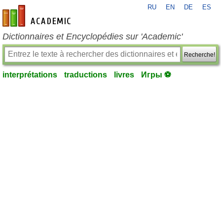
RU
EN
DE
ES
fr-academic.com
Dictionnaires et Encyclopédies sur 'Academic'
Recherche!
interprétations
traductions
livres
Игры ⚽