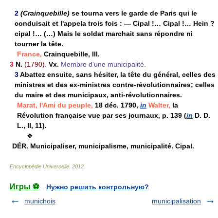
2
(Crainquebille)
se tourna vers le garde de Paris qui le
conduisait et l'appela trois fois : — Cipal !… Cipal !… Hein ?
cipal !… (…) Mais le soldat marchait sans répondre ni
tourner la tête.
France,
Crainquebille, III.
3
N.
(1790).
Vx.
Membre d'une municipalité.
3
Abattez ensuite, sans hésiter, la tête du général, celles des
ministres et des ex-ministres contre-révolutionnaires; celles
du maire et des municipaux, anti-révolutionnaires.
Marat,
l'Ami du peuple,
18 déc. 1790,
in
Walter,
la
Révolution française vue par ses journaux, p. 139 (
in
D. D.
L., II, 11).
❖
DÉR.
Municipaliser, municipalisme, municipalité. Cipal.
Encyclopédie Universelle
.
2012
.
Игры ⚽
Нужно решить контрольную?
munichois
municipalisation