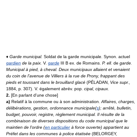
♦
Garde municipal.
Soldat de la garde municipale. Synon. actuel
gardien
de la paix.
V.
garde
III B ex. de Romains.
P. ell.
de
garde.
Municipal à pied, à cheval.
Deux municipaux allaient et venaient
du coin de l'avenue de Villiers à la rue de Prony, frappant des
pieds et toussant dans le brouillard glacé
(PÉLADAN,
Vice supr.,
1884, p. 307). V. également abrév. pop.
cipal, cipaux.
2.
[En parlant d'une chose]
a)
Relatif à la commune ou à son administration.
Affaires, charges,
délibérations, gestion, ordonnance municipale(
s
); arrêté, bulletin,
budget, pouvoir, registre, règlement municipal.
Il résulte de la
combinaison de diverses dispositions du code municipal que le
maintien de l'ordre (
en particulier
à force ouverte) appartient au
Préfet dans les communes à police étatisée
(BELORGEY,