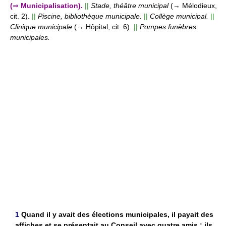
(
⇒
Municipalisation).
||
Stade, théâtre municipal
(→ Mélodieux,
cit. 2).
||
Piscine, bibliothèque municipale.
||
Collège municipal.
||
Clinique municipale
(→ Hôpital, cit. 6).
||
Pompes funèbres
municipales.
1
Quand il y avait des élections municipales, il payait des
affiches et se présentait au Conseil avec quatre amis : ils