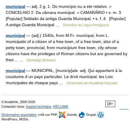
municipal
— adj. 2 g. 1. Do município ou a ele relativo. =
CONCELHIO 2. Da câmara municipal. = CAMARÁRIO • s. m. 3.
[Popular] Soldado da antiga Guarda Municipal. • s. f. 4. [Popular]
A antiga Guarda Municipal …
Dicionário da Língua Portuguesa
municipal
— (adj.) 1540s, from M.Fr. municipal, from L.
municipalis of a citizen of a free town, of a free town, also of a
petty town, provincial, from municipium free town, city whose
citizens have the privileges of Roman citizens but are governed by
their… …
Etymology dictionary
municipal
— MUNICIPAL, [municip]ale. adj. Qui appartient à la
coustume d un pays particulier. Le droit municipal. les Loix
municipales de chaque pays …
Dictionnaire de l'Académie française
© Academic, 2000-2026
18+
Contactez-nous:
Support technique
,
RÉCLAME
Dictionnaires exportation
, créé sur PHP,
Joomla,
Drupal,
WordPress, MODx.